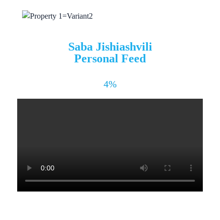
Saba Jishiashvili
Personal Feed
4%