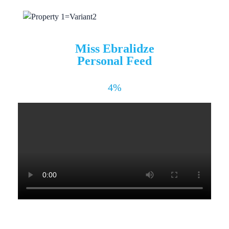
Miss Ebralidze
Personal Feed
4%